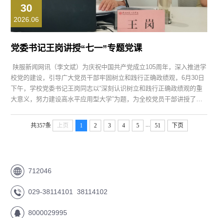
30
2026.06
党委书记王岗讲授“七一”专题党课
陕服新闻网讯（李文斌）为庆祝中国共产党成立105周年，深入推进学
校党的建设，引导广大党员干部牢固树立和践行正确政绩观，6月30日
下午，学校党委书记王岗同志以“深刻认识树立和践行正确政绩观的重
大意义，努力建设高水平应用型大学”为题，为全校党员干部讲授了一
堂主题鲜明、内涵深刻的“七一”专题党课。党委副书记刘继兵同志主持
会议。 王岗的党课立足“十五五”开局之年的关键节点，紧扣党中央关于
...
共357条
上页
1
2
3
4
5
51
下页
开展树立和践行正确政绩观学习教育的部署要求，...
712046
029-38114101 38114102
8000029995