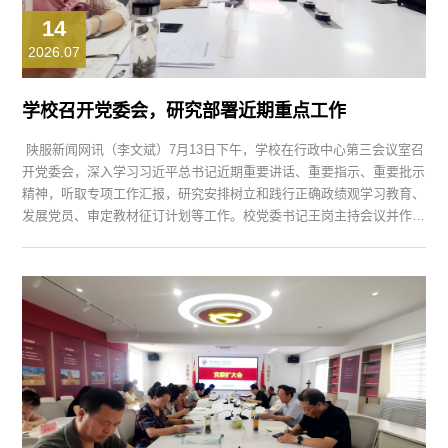
14
2026.07
学校召开党委会，研究部署近期重点工作
陕服新闻网讯（李文斌）7月13日下午，学校在行政中心第三会议室召
开党委会，深入学习习近平总书记近期重要讲话、重要指示、重要批示
精神，听取专项工作汇报，研究安排树立和践行正确政绩观学习教育、
发展党员、审定教材征订计划等工作。校党委书记王岗主持会议并作总
结讲话。校党委委员参加会议，校纪委委员、党委工作部门、教务处负
责人列席会议。 会议集中学习了6月30日中共中央政治局会议精神、习
近平对防汛救灾工作作出的重要指示精神、...