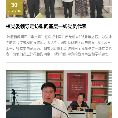
30
2026.06
校党委领导走访慰问基层一线党员代表
陕服新闻网讯（李文斌）在庆祝中国共产党成立105周年之际，为弘扬
党的光荣传统和优良作风，表达党组织对党员的关心与厚爱。6月30日
上午，校党委书记王岗、副书记刘继兵走访慰问了我校基层一线党员代
表，为他们送上鲜花和慰问金，感谢他们为党的教育事业和学校建设发
展作出的贡献，并向他们致以节日的问候和诚挚的祝福。 王岗来到图
书馆，看望慰问刘艳妮同志，详细询问其工作生活情况，对她长期以来
在文献资源保障和读者服务中付出的辛勤努力给予肯定，...